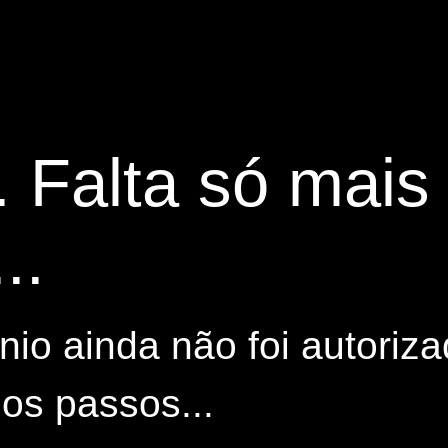
. Falta só mai
..
io ainda não foi autoriza
os passos...