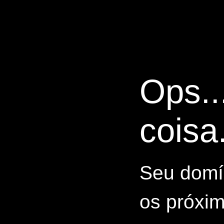
Ops..
coisa.
Seu domín
os próxim