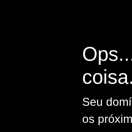
Ops..
coisa.
Seu domín
os próxim