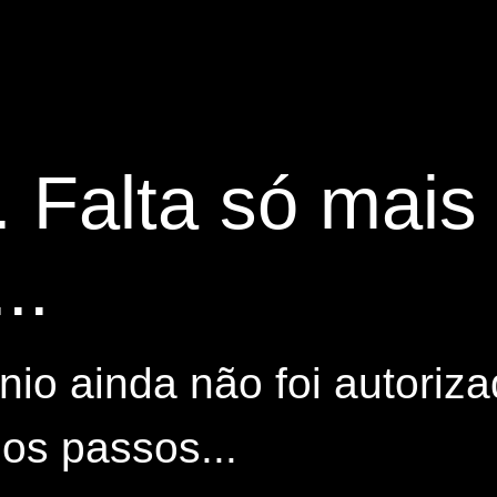
. Falta só mai
..
io ainda não foi autoriza
os passos...